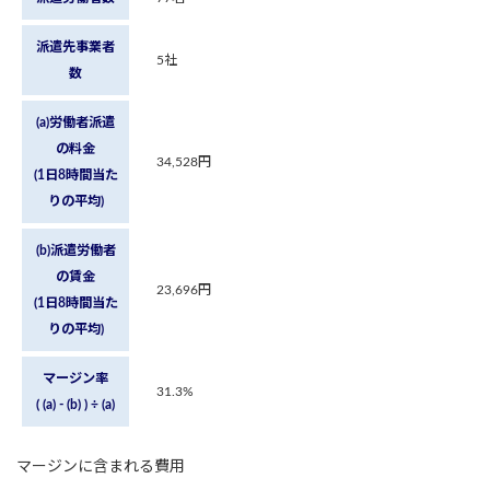
派遣先事業者
5社
数
(a)労働者派遣
の料金
34,528円
(1日8時間当た
りの平均)
(b)派遣労働者
の賃金
23,696円
(1日8時間当た
りの平均)
マージン率
31.3%
( (a) - (b) ) ÷ (a)
マージンに含まれる費用