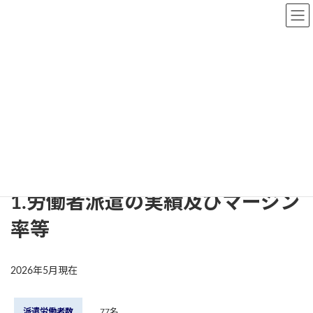
コ
ナ
ン
ビ
テ
ゲ
ン
ー
ツ
シ
へ
ョ
マージン率等公開情報
ス
ン
キ
に
ッ
移
プ
動
TOP
マージン率等公開情報
1.労働者派遣の実績及びマージン
率等
2026年5月現在
派遣労働者数
77名